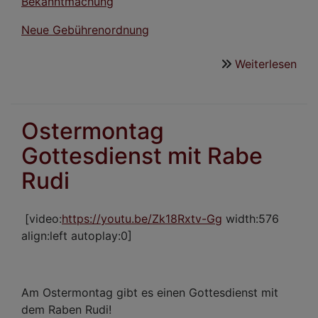
Bekanntmachung
Neue Gebührenordnung
Weiterlesen
übe
Neu
Fri
Ostermontag
Gottesdienst mit Rabe
Rudi
[video:
https://youtu.be/Zk18Rxtv-Gg
width:576
align:left autoplay:0]
Am Ostermontag gibt es einen Gottesdienst mit
dem Raben Rudi!