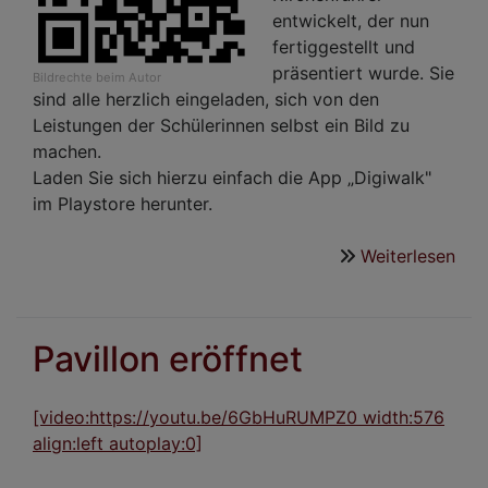
entwickelt, der nun
fertiggestellt und
präsentiert wurde. Sie
Bildrechte
beim Autor
sind alle herzlich eingeladen, sich von den
Leistungen der Schülerinnen selbst ein Bild zu
machen.
Laden Sie sich hierzu einfach die App „Digiwalk"
im Playstore herunter.
Weiterlesen
übe
„Kir
Kun
und
Pavillon eröffnet
Med
Prä
des
[video:https://youtu.be/6GbHuRUMPZ0 width:576
neu
align:left autoplay:0]
digi