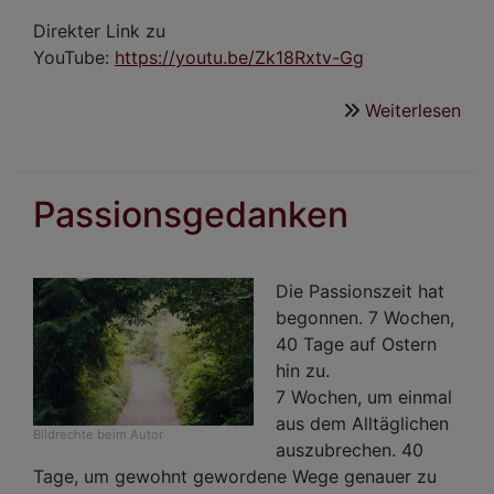
Direkter Link zu
YouTube:
https://youtu.be/Zk18Rxtv-Gg
Weiterlesen
übe
Ost
Got
mit
Passionsgedanken
Rab
Rud
Die Passionszeit hat
begonnen. 7 Wochen,
40 Tage auf Ostern
hin zu.
7 Wochen, um einmal
aus dem Alltäglichen
Bildrechte
beim Autor
auszubrechen. 40
Tage, um gewohnt gewordene Wege genauer zu