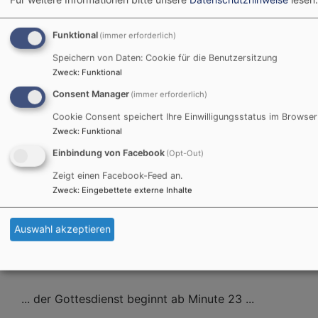
überraschen lassen...
Funktional
(immer erforderlich)
Weiterlesen
übe
Speichern von Daten: Cookie für die Benutzersitzung
Pas
Zweck
:
Funktional
Consent Manager
(immer erforderlich)
Gottesdienst mit
Cookie Consent speichert Ihre Einwilligungsstatus im Browser
Einführung von Diakonin
Zweck
:
Funktional
Einbindung von Facebook
(Opt-Out)
Franziska Karg,
Zeigt einen Facebook-Feed an.
14.02.2021
Zweck
:
Eingebettete externe Inhalte
[video:
https://youtu.be/0ropEnYBy0Y
width:576
Auswahl akzeptieren
align:left autoplay:0]
... der Gottesdienst beginnt ab Minute 23 ...