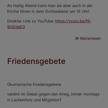
An Heilig Abend kann man sie aber auch in der
Kirche hören in dem Gottesdienst um 15 Uhr!
Direkter Link zu YouTube:
https://youtu.be/f8-
9I3ZdsEQ
Weiterlesen
übe
Mög
Kir
sin
Friedensgebete
am
Wei
Ökumenische Friedensgebete
vereint im Gebet gegen den Krieg, immer montags
in Laufamholz und Mögeldorf