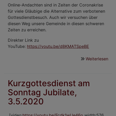
Online-Andachten sind in Zeiten der Coronakrise
für viele Gläubige die Alternative zum verbotenen
Gottesdienstbesuch. Auch wir versuchen über
diesen Weg unsere Gemeinde in diesen schweren
Zeiten zu erreichen.
Direkter Link zu
YouTube:
https://youtu.be/d8KMATSpeBE
Weiterlesen
übe
Kur
am
Son
Kurzgottesdienst am
Kan
Sonntag Jubilate,
10.
3.5.2020
[video:
https://youtu.be/Fcdk1wUe46o
width:576