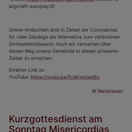
align:left autoplay:0]
Online-Andachten sind in Zeiten der Coronakrise
für viele Gläubige die Alternative zum verbotenen
Gottesdienstbesuch. Auch wir versuchen über
diesen Weg unsere Gemeinde in diesen schweren
Zeiten zu erreichen.
Direkter Link zu
YouTube:
https://youtu.be/Fcdk1wUe46o
Weiterlesen
übe
Kur
am
Son
Kurzgottesdienst am
Jubi
Sonntag Misericordias
3.5