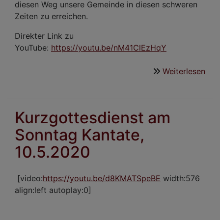
diesen Weg unsere Gemeinde in diesen schweren
Zeiten zu erreichen.
Direkter Link zu
YouTube:
https://youtu.be/nM41ClEzHqY
Weiterlesen
übe
Kon
Kur
am
Kurzgottesdienst am
Son
Sonntag Kantate,
Rog
17.
10.5.2020
[video:
https://youtu.be/d8KMATSpeBE
width:576
align:left autoplay:0]