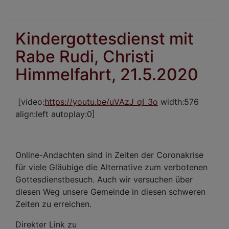
Kur
am
Son
Kindergottesdienst mit
Exa
Rabe Rudi, Christi
24.
Himmelfahrt, 21.5.2020
[video:
https://youtu.be/uVAzJ_qI_3o
width:576
align:left autoplay:0]
Online-Andachten sind in Zeiten der Coronakrise
für viele Gläubige die Alternative zum verbotenen
Gottesdienstbesuch. Auch wir versuchen über
diesen Weg unsere Gemeinde in diesen schweren
Zeiten zu erreichen.
Direkter Link zu