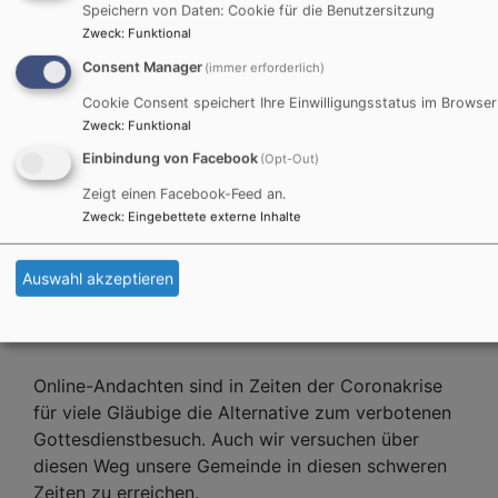
Speichern von Daten: Cookie für die Benutzersitzung
YouTube:
https://youtu.be/BY2A2qOt0nQ
Zweck
:
Funktional
Weiterlesen
übe
Consent Manager
(immer erforderlich)
Kur
Cookie Consent speichert Ihre Einwilligungsstatus im Browser
an
Zweck
:
Funktional
Qua
Einbindung von Facebook
Kidergottesdienst am
(Opt-Out)
in
Zeigt einen Facebook-Feed an.
Ostermontag
Nür
Zweck
:
Eingebettete externe Inhalte
Mög
19.
[video:
https://youtu.be/oCFsJG5H1Yw
width:576
Auswahl akzeptieren
align:left autoplay:0]
Online-Andachten sind in Zeiten der Coronakrise
für viele Gläubige die Alternative zum verbotenen
Gottesdienstbesuch. Auch wir versuchen über
diesen Weg unsere Gemeinde in diesen schweren
Zeiten zu erreichen.