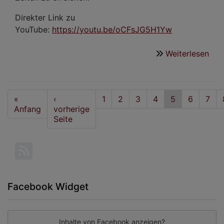
Direkter Link zu
YouTube:
https://youtu.be/oCFsJG5H1Yw
Weiterlesen
übe
Kid
am
Ost
Seitennummerierung
First
«
Vorherige
‹
Seite
1
Seite
2
Seite
3
Seite
4
Aktuelle
5
Seite
6
Seit
7
page
Anfang
Seite
vorherige
Seite
Seite
Facebook Widget
Inhalte von Facebook anzeigen?