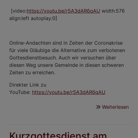
[video:
https://youtu.be/r5A3dAR6qAU
width:576
align:left autoplay:0]
Online-Andachten sind in Zeiten der Coronakrise
für viele Gläubige die Alternative zum verbotenen
Gottesdienstbesuch. Auch wir versuchen über
diesen Weg unsere Gemeinde in diesen schweren
Zeiten zu erreichen.
Direkter Link zu
YouTube:
https://youtu.be/r5A3dAR6qAU
Weiterlesen
übe
Öku
Kur
zu
Kurzgottesdienst am
Pfi