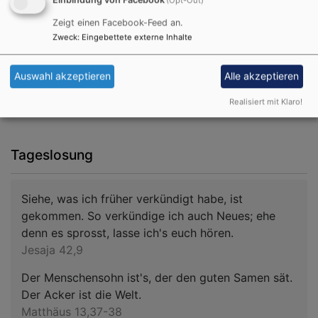
(Opt-Out)
Zeigt einen Facebook-Feed an.
Zweck
:
Eingebettete externe Inhalte
Auswahl akzeptieren
Alle akzeptieren
Realisiert mit Klaro!
Tageslosung
Siehe, was ich früher verkündigt habe, ist
gekommen. So verkündige ich auch Neues; ehe
denn es sprosst, lasse ich's euch hören.
Jesaja 42,9
Der Menschensohn ist's, der den guten Samen sät.
Der Acker ist die Welt.
Matthäus 13,37-38