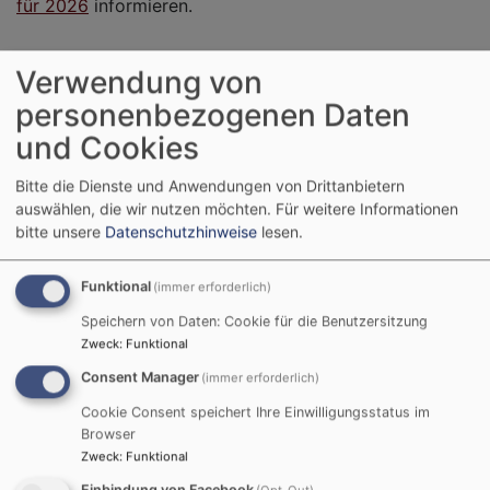
für 2026
informieren.
Verwendung von
personenbezogenen Daten
Facebook Widget
und Cookies
Bitte die Dienste und Anwendungen von Drittanbietern
Inhalte von Facebook anzeigen?
auswählen, die wir nutzen möchten.
Für weitere Informationen
bitte unsere
Datenschutzhinweise
lesen.
Ja (einmalig)
Datenschutzeinstellungen verwalten
Funktional
(immer erforderlich)
Speichern von Daten: Cookie für die Benutzersitzung
Zweck
:
Funktional
Consent Manager
(immer erforderlich)
Cookie Consent speichert Ihre Einwilligungsstatus im
Browser
Zweck
:
Funktional
Einbindung von Facebook