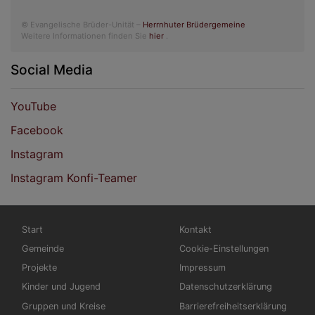
© Evangelische Brüder-Unität –
Herrnhuter Brüdergemeine
Weitere Informationen finden Sie
hier
.
Social Media
YouTube
Facebook
Instagram
Instagram Konfi-Teamer
Hauptnavigation
Fußbereichsmenü
Start
Kontakt
Gemeinde
Cookie-Einstellungen
Projekte
Impressum
Kinder und Jugend
Datenschutzerklärung
Gruppen und Kreise
Barrierefreiheitserklärung