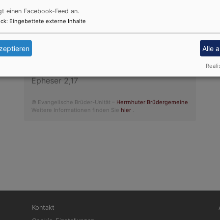
In
weggenommen.
gt einen Facebook-Feed an.
Zefanja 3,14-15
ck
:
Eingebettete externe Inhalte
Christus ist gekommen und hat im
Evangelium Frieden verkündigt euch, die
zeptieren
Alle 
ihr fern wart, und Frieden denen, die nahe
Reali
waren.
Epheser 2,17
© Evangelische Brüder-Unität –
Herrnhuter Brüdergemeine
Weitere Informationen finden Sie
hier
.
Fußbereichsmenü
Be
Kontakt