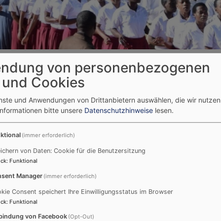
ndung von personenbezogenen
 und Cookies
enste und Anwendungen von Drittanbietern auswählen, die wir nutze
an Seminary
Informationen bitte unsere
Datenschutzhinweise
lesen.
ktional
(immer erforderlich)
Tageslosung
S
ichern von Daten: Cookie für die Benutzersitzung
ck
:
Funktional
Yo
Jauchze, du Tochter Zion! Frohlocke,
sent Manager
(immer erforderlich)
Israel! Freue dich und sei fröhlich von
Fa
kie Consent speichert Ihre Einwilligungsstatus im Browser
ganzem Herzen, du Tochter Jerusalem!
ck
:
Funktional
In
Denn der HERR hat deine Strafe
bindung von Facebook
(Opt-Out)