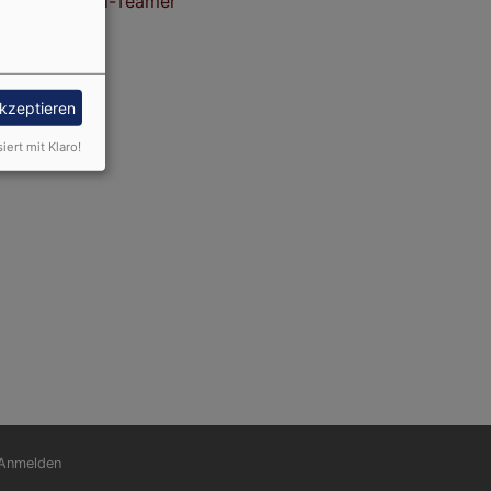
stagram Konfi-Teamer
akzeptieren
siert mit Klaro!
nutzermenü
Anmelden