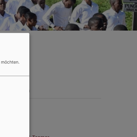
n möchten.
ocial Media
uTube
cebook
stagram