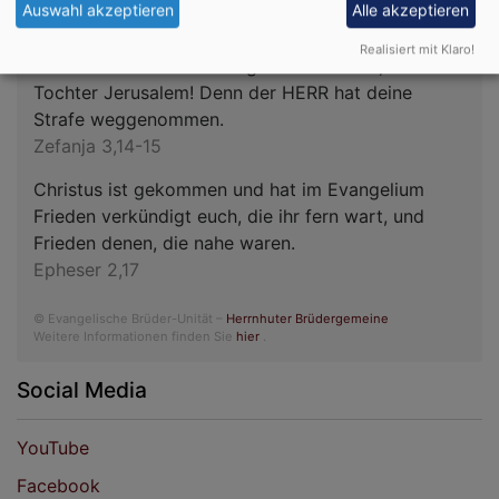
Auswahl akzeptieren
Alle akzeptieren
Jauchze, du Tochter Zion! Frohlocke, Israel! Freue
Realisiert mit Klaro!
dich und sei fröhlich von ganzem Herzen, du
Tochter Jerusalem! Denn der HERR hat deine
Strafe weggenommen.
Zefanja 3,14-15
Christus ist gekommen und hat im Evangelium
Frieden verkündigt euch, die ihr fern wart, und
Frieden denen, die nahe waren.
Epheser 2,17
© Evangelische Brüder-Unität –
Herrnhuter Brüdergemeine
Weitere Informationen finden Sie
hier
.
Social Media
YouTube
Facebook