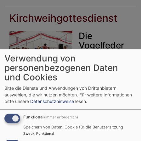
ihr
Lied
Kirchweihgottesdienst
Die
Vogelfeder
und der
Verwendung von
Stein –
personenbezogenen Daten
Bildrechte
beim Autor
Leben in
und Cookies
Spannung, spannendes
Bitte die Dienste und Anwendungen von Drittanbietern
Leben!
auswählen, die wir nutzen möchten.
Für weitere Informationen
bitte unsere
Datenschutzhinweise
lesen.
„Wir hatten vorsichtig mit 50 Besuchern gerechnet
– es kamen über 200!" berichtet die damalige
Funktional
(immer erforderlich)
Kirchenvorsteherin Ursula Mähner vom ersten
ökumenischen Kirchweihgottesdienst im Festzelt
Speichern von Daten: Cookie für die Benutzersitzung
im Jahr 2006. Seitdem ist das gemeinsame
Zweck
:
Funktional