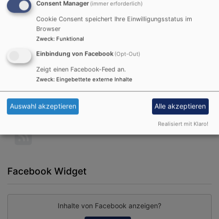
Gedenken der katholischen und evangelischen
Consent Manager
(immer erforderlich)
Christen Mögeldorfs an die Weihe der Kirche St.
Cookie Consent speichert Ihre Einwilligungsstatus im
Nikolaus und St. Ulrich im Jahr 1416 zu einer
Browser
Institution geworden, die jährlich am
Zweck
:
Funktional
Pfingstmontag – ob's regnet oder die Sonne
Einbindung von Facebook
(Opt-Out)
herunter brennt – das Kirchweihzelt zuverlässig
Zeigt einen Facebook-Feed an.
füllt.
Zweck
:
Eingebettete externe Inhalte
Weiterlesen
übe
Kir
Auswahl akzeptieren
Alle akzeptieren
Realisiert mit Klaro!
Facebook Widget
Inhalte von Facebook anzeigen?