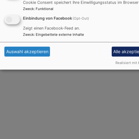
Cookie Consent speichert Ihre Einwilligungsstatus im Browser
Ja (einmalig)
Zweck
:
Funktional
Datenschutzeinstellungen verwalten
Einbindung von Facebook
(Opt-Out)
Zeigt einen Facebook-Feed an.
Zweck
:
Eingebettete externe Inhalte
Auswahl akzeptieren
Alle akzepti
Realisiert mit 