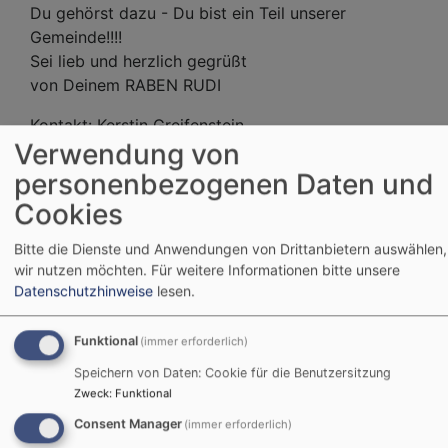
Du gehörst dazu - Du bist ein Teil unserer
Gemeinde!!!!
Sei lieb und herzlich gegrüßt
von Deinem RABEN RUDI
Kontakt: Kerstin Greifenstein
Verwendung von
(
kerstin.greifenstein@elkb.de
)
personenbezogenen Daten und
Weiterlesen
übe
Cookies
HAL
lieb
Bitte die Dienste und Anwendungen von Drittanbietern auswählen,
Kind
wir nutzen möchten.
Für weitere Informationen bitte unsere
Datenschutzhinweise
lesen.
Funktional
(immer erforderlich)
Facebook Widget
Speichern von Daten: Cookie für die Benutzersitzung
Zweck
:
Funktional
Inhalte von Facebook anzeigen?
Consent Manager
(immer erforderlich)