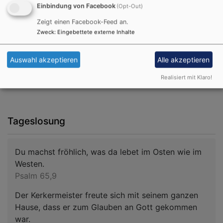
Einbindung von Facebook
(Opt-Out)
Zeigt einen Facebook-Feed an.
Zweck
:
Eingebettete externe Inhalte
Auswahl akzeptieren
Alle akzeptieren
Realisiert mit Klaro!
Tageslosung
Du machst fröhlich, was da lebet im Osten wie im
Westen.
Psalm 65,9
Der Kerkermeister freute sich mit seinem ganzen
Hause, dass er zum Glauben an Gott gekommen
war.