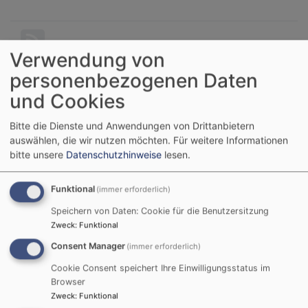
Ök
Verwendung von
personenbezogenen Daten
Facebook Widget
und Cookies
Bitte die Dienste und Anwendungen von Drittanbietern
Inhalte von Facebook anzeigen?
auswählen, die wir nutzen möchten.
Für weitere Informationen
bitte unsere
Datenschutzhinweise
lesen.
Ja (einmalig)
Datenschutzeinstellungen verwalten
Funktional
(immer erforderlich)
Speichern von Daten: Cookie für die Benutzersitzung
Zweck
:
Funktional
Consent Manager
(immer erforderlich)
Cookie Consent speichert Ihre Einwilligungsstatus im
Browser
Zweck
:
Funktional