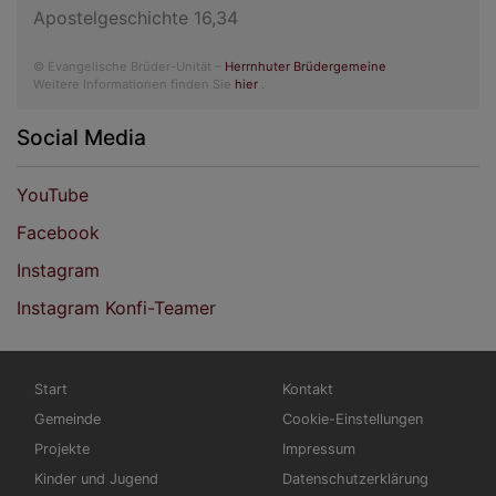
Apostelgeschichte 16,34
© Evangelische Brüder-Unität –
Herrnhuter Brüdergemeine
Weitere Informationen finden Sie
hier
.
Social Media
YouTube
Facebook
Instagram
Instagram Konfi-Teamer
Hauptnavigation
Fußbereichsmenü
Start
Kontakt
Gemeinde
Cookie-Einstellungen
Projekte
Impressum
Kinder und Jugend
Datenschutzerklärung