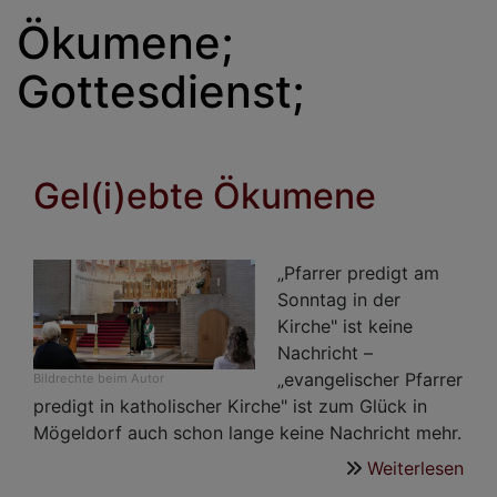
Ökumene;
Gottesdienst;
Gel(i)ebte Ökumene
„Pfarrer predigt am
Sonntag in der
Kirche" ist keine
Nachricht –
„evangelischer Pfarrer
Bildrechte
beim Autor
predigt in katholischer Kirche" ist zum Glück in
Mögeldorf auch schon lange keine Nachricht mehr.
Weiterlesen
übe
Gel