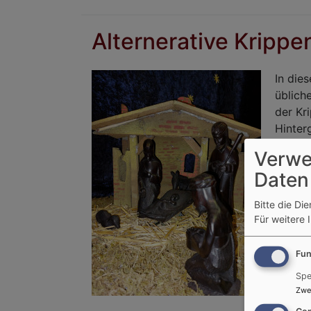
Alternerative Krippe
In die
üblich
der Kr
Hinter
Stimmu
Verwe
Daten
Bitte die Di
Für weitere 
Fun
Spe
Zwe
Con