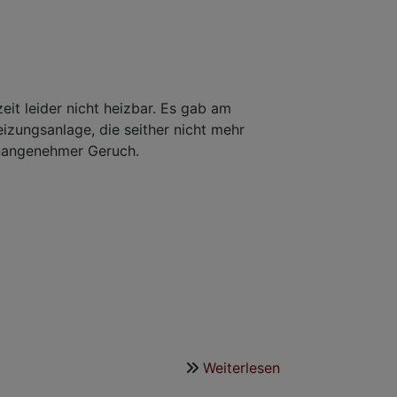
zeit leider nicht heizbar. Es gab am
izungsanlage, die seither nicht mehr
h unangenehmer Geruch.
Weiterlesen
über
Defekte