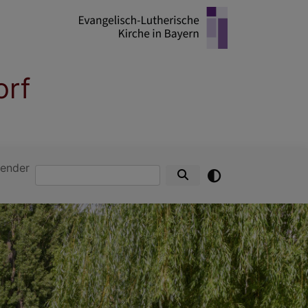
orf
ender
Suche