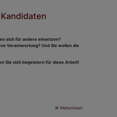
Heizung
und
 Kandidaten
Folgen
n sich für andere einsetzen?
rne Verantwortung? Und Sie wollen die
n Sie sich begeistern für diese Arbeit!
Weiterlesen
über
Kirchenvorstand