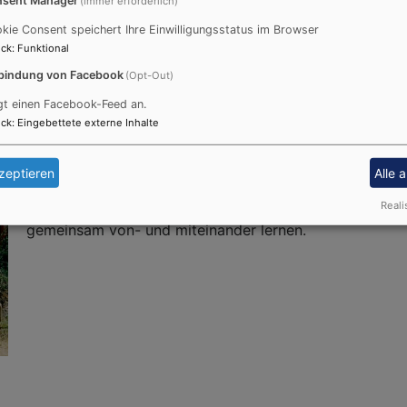
(immer erforderlich)
kie Consent speichert Ihre Einwilligungsstatus im Browser
ck
:
Funktional
gnung und Lernen in Tansania
bindung von Facebook
(Opt-Out)
gt einen Facebook-Feed an.
ck
:
Eingebettete externe Inhalte
Seit nun fast 50 Jahren gibt es eine Partnerschaft vo
zeptieren
Alle 
Tansania zu einer evangelischen Bibelschule und Secon
vertiefen, indem wie eine Jugendbegegnungs-Reise nach
Reali
gemeinsam von- und miteinander lernen.