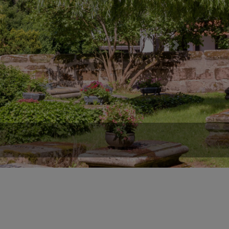
Next
rgel