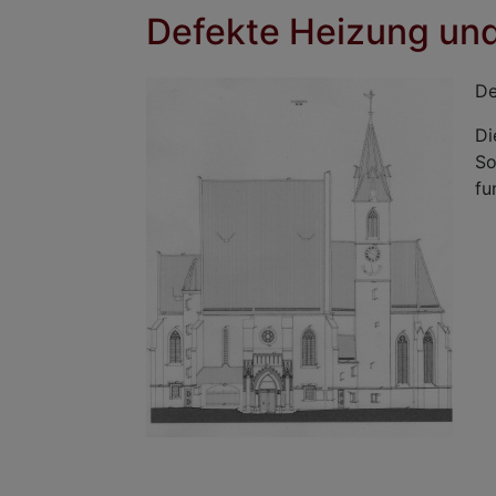
Defekte Heizung un
De
Di
So
fu