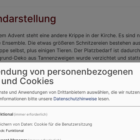
ndarstellung
sem Advent steht eine andere Krippe in der Kirche. Es sind 
e Ensemble. Die etwas größeren Schnitzereien bestehen aus
ippe selbst, plus einigen Tieren. Der Platzbedarf ist dadurch
grund-Deko aus Tannenzweigen wurde verzichtet und stattde
ng floral herzustellen. Hierfür wurden schlichte Reste ver
ndung von personenbezogenen
 und Cookies
enste und Anwendungen von Drittanbietern auswählen, die wir nutze
Informationen bitte unsere
Datenschutzhinweise
lesen.
ktional
(immer erforderlich)
ichern von Daten: Cookie für die Benutzersitzung
ck
:
Funktional
sent Manager