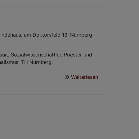
Begegnung
und
Lernen
in
Tansania
ndehaus, am Doktorsfeld 13, Nürnberg-
–
junge
suit, Sozialwissenschaftler, Priester und
Erwachsene
nalismus, TH Nürnberg.
gesucht
Weiterlesen
über
Laufamholzer
Gespräche