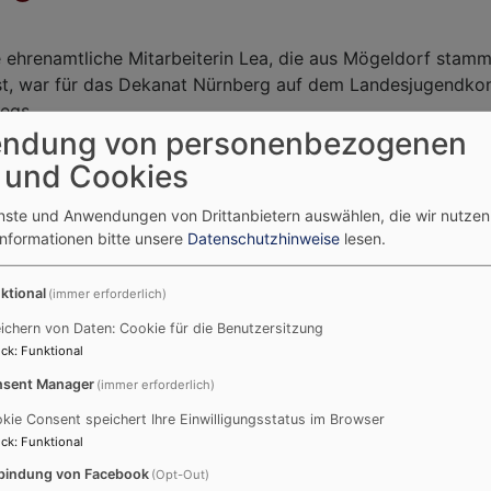
 ehrenamtliche Mitarbeiterin Lea, die aus Mögeldorf stamm
ist, war für das Dekanat Nürnberg auf dem Landesjugendko
egs.
ndung von personenbezogenen
m Konvent treffen sich ehrenamtliche Jugendliche aus ganz
s auch ein Thema, zu dem Workshops und Vorträge angebo
 und Cookies
 Jahr war der Titel des Konvents
enste und Anwendungen von Drittanbietern auswählen, die wir nutze
Informationen bitte unsere
Datenschutzhinweise
lesen.
ss' mal kurz die Welt retten 
hhaltigkeit"
.
ktional
(immer erforderlich)
ichern von Daten: Cookie für die Benutzersitzung
ck
:
Funktional
sent Manager
(immer erforderlich)
kie Consent speichert Ihre Einwilligungsstatus im Browser
ck
:
Funktional
bindung von Facebook
(Opt-Out)