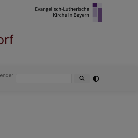
orf
ender
Suche