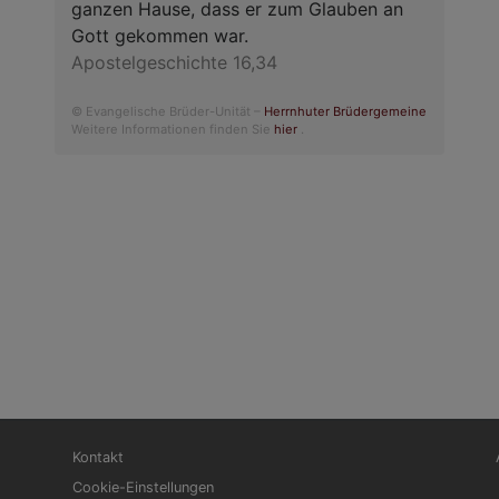
ganzen Hause, dass er zum Glauben an
Gott gekommen war.
Apostelgeschichte 16,34
© Evangelische Brüder-Unität –
Herrnhuter Brüdergemeine
Weitere Informationen finden Sie
hier
.
Fußbereichsmenü
Be
Kontakt
Cookie-Einstellungen