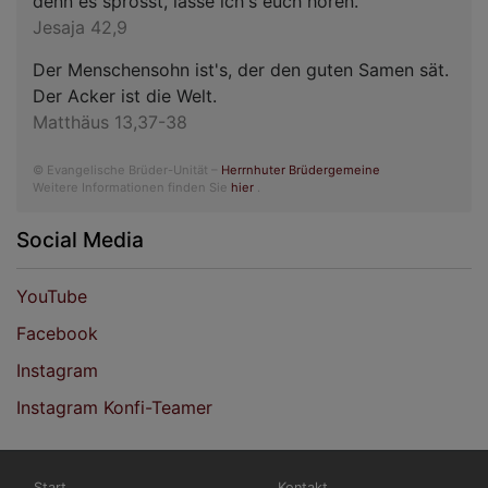
denn es sprosst, lasse ich's euch hören.
Jesaja 42,9
Der Menschensohn ist's, der den guten Samen sät.
Der Acker ist die Welt.
Matthäus 13,37-38
© Evangelische Brüder-Unität –
Herrnhuter Brüdergemeine
Weitere Informationen finden Sie
hier
.
Social Media
YouTube
Facebook
Instagram
Instagram Konfi-Teamer
Hauptnavigation
Fußbereichsmenü
Start
Kontakt