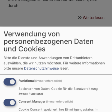
durch
Weiterlesen
übe
Fre
des
Verwendung von
öku
personenbezogenen Daten
Soz
und Cookies
Facebook Widget
Bitte die Dienste und Anwendungen von Drittanbietern
auswählen, die wir nutzen möchten.
Für weitere Informationen
bitte unsere
Datenschutzhinweise
lesen.
Inhalte von Facebook anzeigen?
Funktional
(immer erforderlich)
Ja (einmalig)
Speichern von Daten: Cookie für die Benutzersitzung
Datenschutzeinstellungen verwalten
Zweck
:
Funktional
Consent Manager
(immer erforderlich)
Cookie Consent speichert Ihre Einwilligungsstatus im