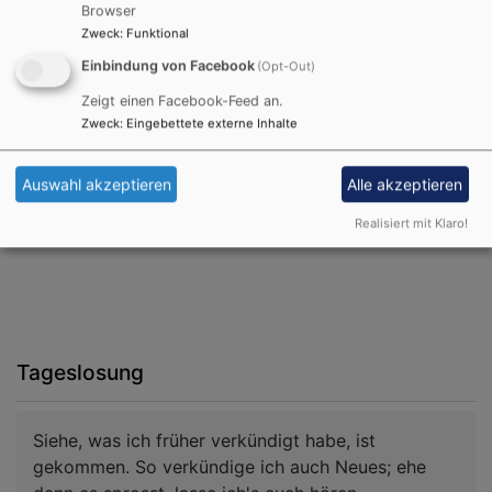
Browser
Zweck
:
Funktional
Einbindung von Facebook
(Opt-Out)
Zeigt einen Facebook-Feed an.
Zweck
:
Eingebettete externe Inhalte
Auswahl akzeptieren
Alle akzeptieren
Realisiert mit Klaro!
Tageslosung
Siehe, was ich früher verkündigt habe, ist
gekommen. So verkündige ich auch Neues; ehe