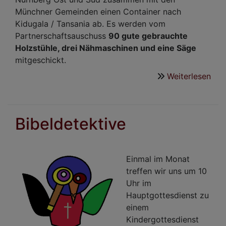
Münchner Gemeinden einen Container nach
Kidugala / Tansania ab. Es werden vom
Partnerschaftsauschuss
90 gute gebrauchte
Holzstühle, drei Nähmaschinen und eine Säge
mitgeschickt.
Weiterlesen
übe
Neu
aus
der
Bibeldetektive
Par
mit
Kid
Einmal im Monat
treffen wir uns um 10
Uhr im
Hauptgottesdienst zu
einem
Kindergottesdienst