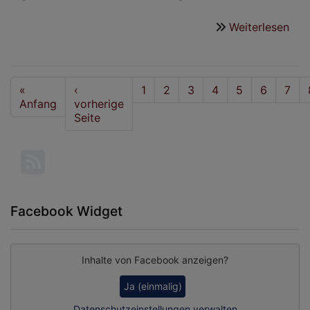
Weiterlesen
übe
KV-
Wah
201
Seitennummerierung
First
«
Vorherige
‹
Seite
1
Seite
2
Seite
3
Seite
4
Seite
5
Seite
6
Seit
7
page
Anfang
Seite
vorherige
Seite
Facebook Widget
Inhalte von Facebook anzeigen?
Ja (einmalig)
Datenschutzeinstellungen verwalten