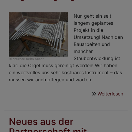
Gem
Nun geht ein seit
langem geplantes
Projekt in die
Umsetzung! Nach den
Bauarbeiten und
mancher
Staubentwicklung ist
Bildrechte
beim Autor
klar: die Orgel muss gereinigt werden! Wir haben
ein wertvolles uns sehr kostbares Instrument – das
müssen wir auch pflegen und warten.
Weiterlesen
übe
Org
Neues aus der
Partnerschaft mit