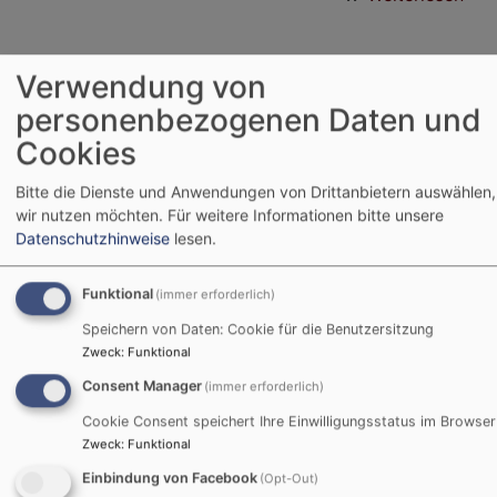
Bib
Verwendung von
Freunde des
personenbezogenen Daten und
ökumenischen
Cookies
Sozialkreises
Bitte die Dienste und Anwendungen von Drittanbietern auswählen,
wir nutzen möchten.
Für weitere Informationen bitte unsere
Wollen Sie dazu gehören?
Datenschutzhinweise
lesen.
Funktional
(immer erforderlich)
Der ökumenische Sozialkreis gibt in den
Speichern von Daten: Cookie für die Benutzersitzung
Gemeinden St. Karl Borromäus und St. Nikolaus &
Zweck
:
Funktional
St. Ulrich Menschen in schwierigen Situationen
Consent Manager
(immer erforderlich)
Hilfestellung durch das Spenden von Zeit und
Geld.
Cookie Consent speichert Ihre Einwilligungsstatus im Browser
Ca. 20 Mitglieder helfen derzeit Menschen, z.B.
Zweck
:
Funktional
durch
Einbindung von Facebook
(Opt-Out)