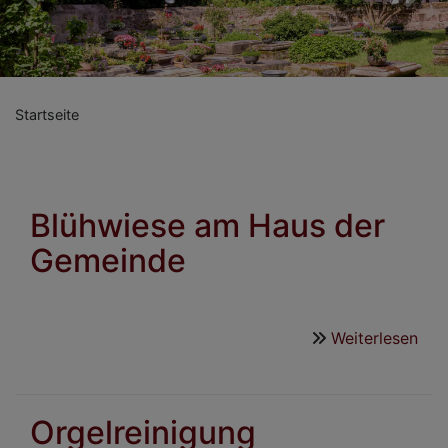
Previous
Nex
Startseite
Blühwiese am Haus der
Gemeinde
Weiterlesen
übe
Blü
am
Hau
Orgelreinigung
der